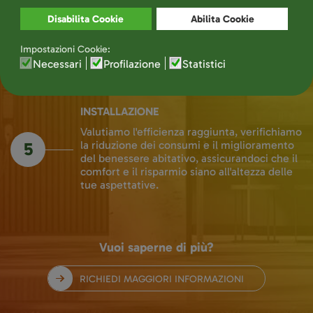
I nostri tecnici specializzati realizzeranno gli
4
interventi con precisione ed attenzione,
assicurandoti la continuità del comfort
domestico, pur elevando gli standard
energetici del tuo immobile.
INSTALLAZIONE
Valutiamo l'efficienza raggiunta, verifichiamo
5
la riduzione dei consumi e il miglioramento
del benessere abitativo, assicurandoci che il
comfort e il risparmio siano all'altezza delle
tue aspettative.
Vuoi saperne di più?
RICHIEDI MAGGIORI INFORMAZIONI